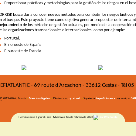
Proporcionar prácticas y metodologías para la gestión de los riesgos en el bos
ORRISK busca dar a conocer nuevos métodos para combatir los riesgos bióticos y
n el bosque. Este proyecto tiene como objetivo generar propuestas de intercamb
ejoramiento de los métodos de gestión actuales, por medio de la cooperación ci
e las organizaciones transnacionales e internacionales, como por ejemplo:
Portugal,
El noroeste de España
El suroeste de Francia
FIATLANTIC - 69 route d’Arcachon - 33612 Cestas - Tél 05
©
2013-2026 , Forrisk
•
Mentions légales
•
Réalisation :
pyrat.net
•
Squelette
SoyezCréateurs
propulsé par
SPI
Dernière mise à jour du site : Miércoles 1ro de febrero de 2023