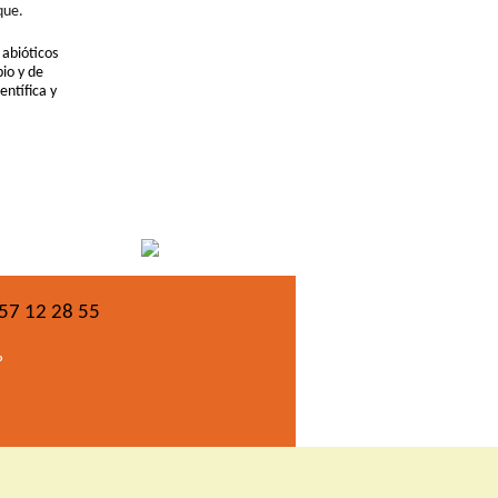
que.
 abióticos
io y de
entífica y
 57 12 28 55
P