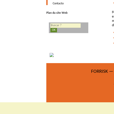
Contacto
F
Plan du site Web
e
m
d
FORRISK — E