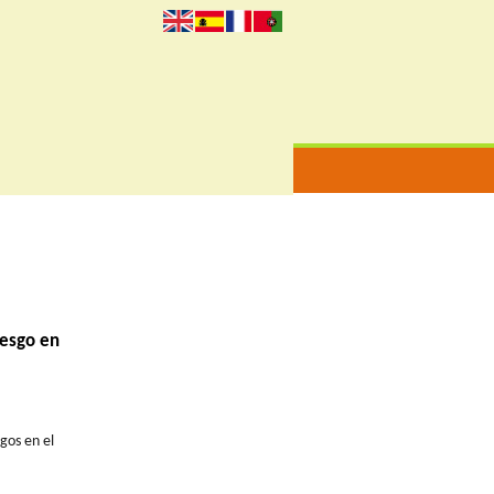
en
es
fr
pt
iesgo en
gos en el